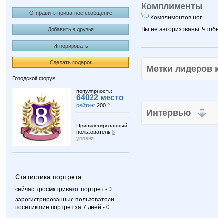
Комплименты
Отправить приватное сообщение
Комплиментов нет.
Вы не авторизованы! Чтоб
Добавить в друзья
Игнорировать
Сделать подарок
Метки лидеров
Городской форум
популярность:
64022 место
рейтинг
200
?
Интервью
Привилегированный
пользователь
8
уровня
Статистика портрета:
сейчас просматривают портрет - 0
зарегистрированные пользователи
посетившие портрет за 7 дней - 0